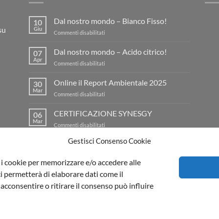
Dal nostro mondo – Bianco Fisso!
10
su
Giu
su
Commenti disabilitati
Dal
nostro
Dal nostro mondo – Acido citrico!
07
mondo
Apr
su
Commenti disabilitati
–
Dal
Bianco
nostro
Online il Report Ambientale 2025
Fisso!
30
mondo
Mar
su
Commenti disabilitati
–
Online
Acido
il
CERTIFICAZIONE SYNESGY
citrico!
06
Report
Mar
su
Commenti disabilitati
Ambientale
CERTIFICAZIONE
2025
Gestisci Consenso Cookie
SYNESGY
Il Blog di Aprochimide
|
Privacy policy
e i cookie per memorizzare e/o accedere alle
i permetterà di elaborare dati come il
imide Srl PI 00991540964 | Viale della Repubblica,74 20835 Muggiò (MB)
cconsentire o ritirare il consenso può influire
Made with (L) by
Web Agency Milano