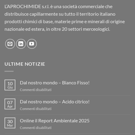
L’APROCHIMIDE s.r.l. è una società commerciale che
distribuisce capillarmente su tutto il territorio italiano
prodotti chimici di base, materie prime e minerali di origine
nazionale ed estera, in oltre 20 settori merceologici.
ULTIME NOTIZIE
Dal nostro mondo – Bianco Fisso!
10
Giu
su
Commenti disabilitati
Dal
nostro
Dal nostro mondo – Acido citrico!
07
mondo
Apr
su
Commenti disabilitati
–
Dal
Bianco
nostro
Online il Report Ambientale 2025
Fisso!
30
mondo
Mar
su
Commenti disabilitati
–
Online
Acido