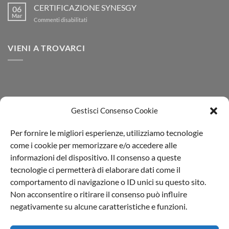
il
CERTIFICAZIONE SYNESGY
citrico!
06
Report
Mar
su
Commenti disabilitati
Ambientale
CERTIFICAZIONE
2025
SYNESGY
VIENI A TROVARCI
Gestisci Consenso Cookie
Per fornire le migliori esperienze, utilizziamo tecnologie
come i cookie per memorizzare e/o accedere alle
informazioni del dispositivo. Il consenso a queste
tecnologie ci permetterà di elaborare dati come il
comportamento di navigazione o ID unici su questo sito.
Non acconsentire o ritirare il consenso può influire
Il Blog di Aprochimide
|
Privacy policy
negativamente su alcune caratteristiche e funzioni.
L'Aprochimide Srl PI 00991540964 | Viale della Repubblica,74
20835 Muggiò (MB) - Italia