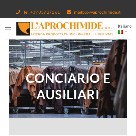
Salta
ai
Tel.
+39 039 271 61
mailbox@aprochimide.it
contenuti
Italiano
CONCIARIO E
AUSILIARI