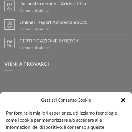
nostro
Dal nostro mondo – Acido citrico!
07
mondo
Apr
su
Commenti disabilitati
–
Dal
Bianco
nostro
Online il Report Ambientale 2025
Fisso!
30
mondo
Mar
su
Commenti disabilitati
–
Online
Acido
il
CERTIFICAZIONE SYNESGY
citrico!
06
Report
Mar
su
Commenti disabilitati
Ambientale
CERTIFICAZIONE
2025
SYNESGY
VIENI A TROVARCI
Gestisci Consenso Cookie
Per fornire le migliori esperienze, utilizziamo tecnologie
come i cookie per memorizzare e/o accedere alle
informazioni del dispositivo. Il consenso a queste