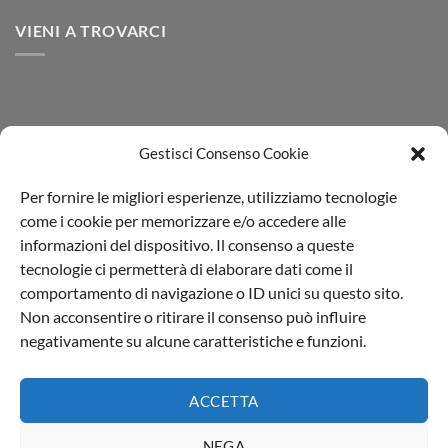
SYNESGY
VIENI A TROVARCI
Gestisci Consenso Cookie
Per fornire le migliori esperienze, utilizziamo tecnologie
come i cookie per memorizzare e/o accedere alle
informazioni del dispositivo. Il consenso a queste
tecnologie ci permetterà di elaborare dati come il
comportamento di navigazione o ID unici su questo sito.
Non acconsentire o ritirare il consenso può influire
Il Blog di Aprochimide
|
Privacy policy
negativamente su alcune caratteristiche e funzioni.
L'Aprochimide Srl PI 00991540964 | Viale della Repubblica,74
20835 Muggiò (MB) - Italia
ACCETTA
Made with (L) by
Web Agency Milano
NEGA