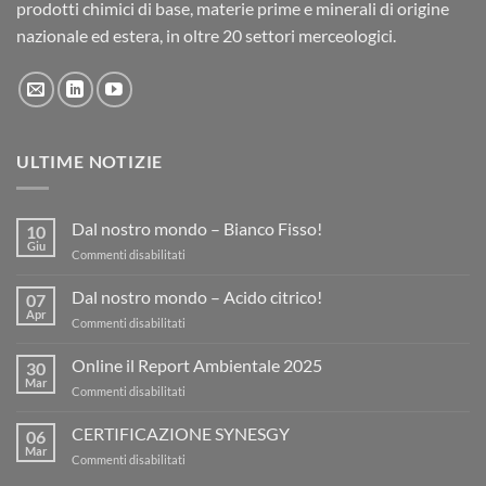
prodotti chimici di base, materie prime e minerali di origine
nazionale ed estera, in oltre 20 settori merceologici.
ULTIME NOTIZIE
Dal nostro mondo – Bianco Fisso!
10
Giu
su
Commenti disabilitati
Dal
nostro
Dal nostro mondo – Acido citrico!
07
mondo
Apr
su
Commenti disabilitati
–
Dal
Bianco
nostro
Online il Report Ambientale 2025
Fisso!
30
mondo
Mar
su
Commenti disabilitati
–
Online
Acido
il
CERTIFICAZIONE SYNESGY
citrico!
06
Report
Mar
su
Commenti disabilitati
Ambientale
CERTIFICAZIONE
2025