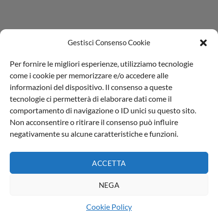
Gestisci Consenso Cookie
Per fornire le migliori esperienze, utilizziamo tecnologie
come i cookie per memorizzare e/o accedere alle
informazioni del dispositivo. Il consenso a queste
tecnologie ci permetterà di elaborare dati come il
comportamento di navigazione o ID unici su questo sito.
Non acconsentire o ritirare il consenso può influire
Il Blog di Aprochimide
|
Privacy policy
negativamente su alcune caratteristiche e funzioni.
L'Aprochimide Srl PI 00991540964 | Viale della Repubblica,74
20835 Muggiò (MB) - Italia
ACCETTA
Made with (L) by
Web Agency Milano
NEGA
English
(
Inglese
)
Italiano
Cookie Policy