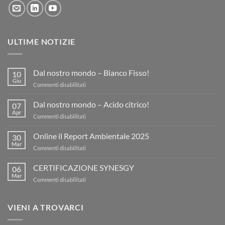
ULTIME NOTIZIE
Dal nostro mondo – Bianco Fisso!
10
Giu
su
Commenti disabilitati
Dal
nostro
Dal nostro mondo – Acido citrico!
07
mondo
Apr
su
Commenti disabilitati
–
Dal
Bianco
nostro
Online il Report Ambientale 2025
Fisso!
30
mondo
Mar
su
Commenti disabilitati
–
Online
Acido
il
CERTIFICAZIONE SYNESGY
citrico!
06
Report
Mar
su
Commenti disabilitati
Ambientale
CERTIFICAZIONE
2025
SYNESGY
VIENI A TROVARCI