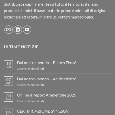
distribuisce capillarmente su tutto il territorio italiano
prodotti chimici di base, materie prime e minerali di origine
nazionale ed estera, in oltre 20 settori merceologici.
ULTIME NOTIZIE
Dal nostro mondo – Bianco Fisso!
10
Giu
su
Commenti disabilitati
Dal
nostro
Dal nostro mondo – Acido citrico!
07
mondo
Apr
su
Commenti disabilitati
–
Dal
Bianco
nostro
Online il Report Ambientale 2025
Fisso!
30
mondo
Mar
su
Commenti disabilitati
–
Online
Acido
il
CERTIFICAZIONE SYNESGY
citrico!
06
Report