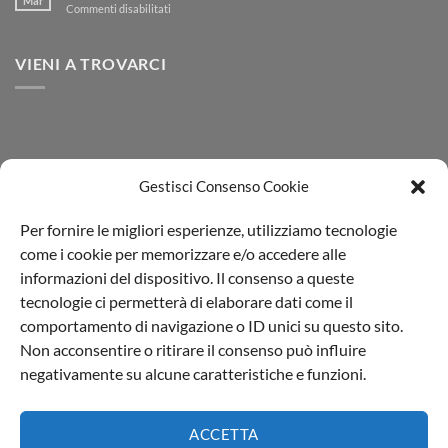
Mar
su
Commenti disabilitati
Ambientale
CERTIFICAZIONE
2025
SYNESGY
VIENI A TROVARCI
Gestisci Consenso Cookie
Per fornire le migliori esperienze, utilizziamo tecnologie
come i cookie per memorizzare e/o accedere alle
informazioni del dispositivo. Il consenso a queste
tecnologie ci permetterà di elaborare dati come il
comportamento di navigazione o ID unici su questo sito.
Non acconsentire o ritirare il consenso può influire
Il Blog di Aprochimide
|
Privacy policy
negativamente su alcune caratteristiche e funzioni.
L'Aprochimide Srl PI 00991540964 | Viale della Repubblica,74
20835 Muggiò (MB) - Italia
ACCETTA
Made with (L) by
Web Agency Milano