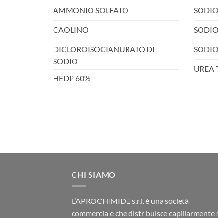
AMMONIO SOLFATO
SODIO
CAOLINO
SODIO
DICLOROISOCIANURATO DI
SODIO
SODIO
UREA 
HEDP 60%
CHI SIAMO
L’APROCHIMIDE s.r.l. è una società
commerciale che distribuisce capillarmente 