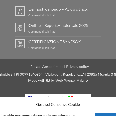
Dal
nostro
Dal nostro mondo – Acido citrico!
07
mondo
Apr
su
Commenti disabilitati
–
Dal
Bianco
nostro
Online il Report Ambientale 2025
Fisso!
30
mondo
Mar
su
Commenti disabilitati
–
Online
Acido
il
CERTIFICAZIONE SYNESGY
citrico!
06
Report
Mar
su
Commenti disabilitati
Ambientale
CERTIFICAZIONE
2025
SYNESGY
Il Blog di Aprochimide
|
Privacy policy
imide Srl PI 00991540964 | Viale della Repubblica,74 20835 Muggiò (MB)
Made with (L) by
Web Agency Milano
English
(
Inglese
)
Italiano
Gestisci Consenso Cookie
e i cookie per memorizzare e/o accedere alle