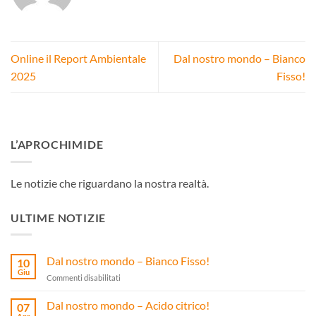
Online il Report Ambientale
Dal nostro mondo – Bianco
2025
Fisso!
L’APROCHIMIDE
Le notizie che riguardano la nostra realtà.
ULTIME NOTIZIE
Dal nostro mondo – Bianco Fisso!
10
Giu
su
Commenti disabilitati
Dal
nostro
Dal nostro mondo – Acido citrico!
07
mondo