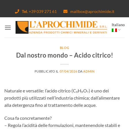
Salta
ai
Tel.
+39 039 271 61
mailbox@aprochimide.it
contenuti
Italiano
BLOG
Dal nostro mondo – Acido citrico!
PUBBLICATO IL
07/04/2026
DA
ADMIN
Naturale e versatile: l’acido citrico (C₆H₈O₇) è uno dei
prodotti più utilizzati nell’industria chimica; dall’alimentare
alla detergenza fino al trattamento delle acque.
Cosa fa concretamente?
– Regola l’acidità delle formulazioni, mantenendole stabili e