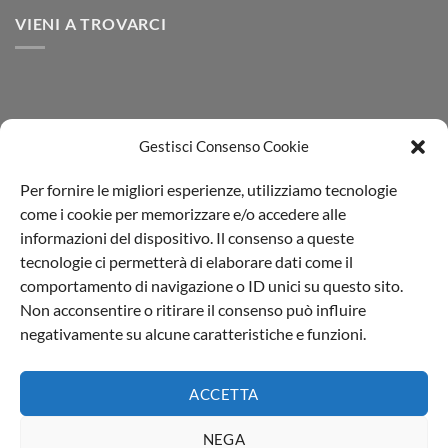
SYNESGY
VIENI A TROVARCI
Gestisci Consenso Cookie
Per fornire le migliori esperienze, utilizziamo tecnologie
come i cookie per memorizzare e/o accedere alle
informazioni del dispositivo. Il consenso a queste
tecnologie ci permetterà di elaborare dati come il
comportamento di navigazione o ID unici su questo sito.
Non acconsentire o ritirare il consenso può influire
Il Blog di Aprochimide
|
Privacy policy
negativamente su alcune caratteristiche e funzioni.
L'Aprochimide Srl PI 00991540964 | Viale della Repubblica,74
20835 Muggiò (MB) - Italia
ACCETTA
Made with (L) by
Web Agency Milano
NEGA