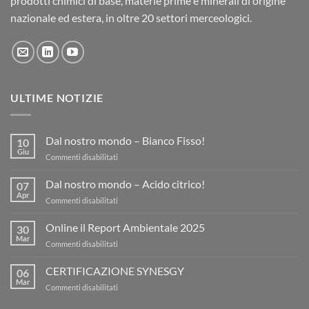
prodotti chimici di base, materie prime e minerali di origine
nazionale ed estera, in oltre 20 settori merceologici.
ULTIME NOTIZIE
Dal nostro mondo – Bianco Fisso!
10
Giu
su
Commenti disabilitati
Dal
nostro
Dal nostro mondo – Acido citrico!
07
mondo
Apr
su
Commenti disabilitati
–
Dal
Bianco
nostro
Online il Report Ambientale 2025
Fisso!
30
mondo
Mar
su
Commenti disabilitati
–
Online
Acido
il
CERTIFICAZIONE SYNESGY
citrico!
06
Report
Mar
su
Commenti disabilitati
Ambientale
CERTIFICAZIONE
2025