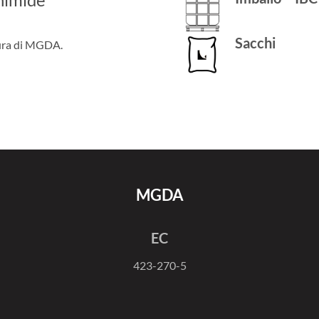
Sacchi
tura di MGDA.
MGDA
EC
423-270-5