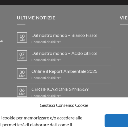
ULTIME NOTIZIE
VIE
Dal nostro mondo – Bianco Fisso!
10
su
Giu
su
Commenti disabilitati
Dal
nostro
Dal nostro mondo – Acido citrico!
07
mondo
Apr
su
Commenti disabilitati
–
Dal
Bianco
nostro
Online il Report Ambientale 2025
Fisso!
30
mondo
Mar
su
Commenti disabilitati
–
Online
Acido
il
CERTIFICAZIONE SYNESGY
citrico!
06
Report
Mar
su
Commenti disabilitati
Ambientale
CERTIFICAZIONE
2025
Gestisci Consenso Cookie
SYNESGY
Il Blog di Aprochimide
|
Privacy policy
e i cookie per memorizzare e/o accedere alle
i permetterà di elaborare dati come il
imide Srl PI 00991540964 | Viale della Repubblica,74 20835 Muggiò (MB)