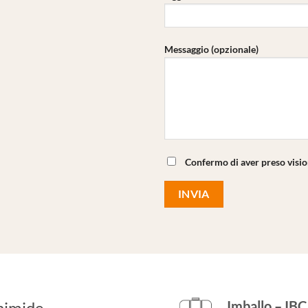
Messaggio (opzionale)
Confermo di aver preso visi
himide
Imballo – IB