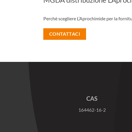
Perchè scegliere L’Aprochimide per la forni
CONTATTACI
CAS
164462-16-2