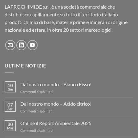
L’APROCHIMIDE s.r.l. è una società commerciale che
distribuisce capillarmente su tutto il territorio italiano
prodotti chimici di base, materie prime e minerali di origine
nazionale ed estera, in oltre 20 settori merceologici.
ULTIME NOTIZIE
Dal nostro mondo – Bianco Fisso!
10
Giu
su
Commenti disabilitati
Dal
nostro
Dal nostro mondo – Acido citrico!
07
mondo
Apr
su
Commenti disabilitati
–
Dal
Bianco
nostro
Online il Report Ambientale 2025
Fisso!
30
mondo
Mar
su
Commenti disabilitati
–
Online
Acido