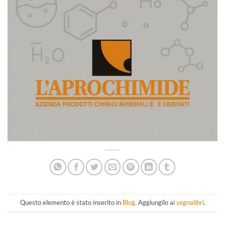
Questo elemento è stato inserito in
Blog
. Aggiungilo ai
segnalibri
.