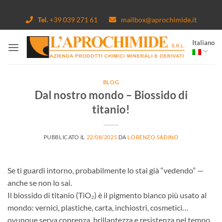
Salta
ai
Tel.
+39 039 271 61
mailbox@aprochimide.it
contenuti
Italiano
BLOG
Dal nostro mondo – Biossido di
titanio!
PUBBLICATO IL
22/08/2025
DA
LORENZO SADINO
Se ti guardi intorno, probabilmente lo stai già “vedendo” —
anche se non lo sai.
Il biossido di titanio (TiO₂) è il pigmento bianco più usato al
mondo: vernici, plastiche, carta, inchiostri, cosmetici…
ovunque serva coprenza, brillantezza e resistenza nel tempo.