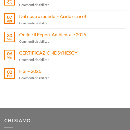
Giu
su
Commenti disabilitati
Dal
nostro
Dal nostro mondo – Acido citrico!
07
mondo
Apr
su
Commenti disabilitati
–
Dal
Bianco
nostro
Online il Report Ambientale 2025
Fisso!
30
mondo
Mar
su
Commenti disabilitati
–
Online
Acido
il
CERTIFICAZIONE SYNESGY
citrico!
06
Report
Mar
su
Commenti disabilitati
Ambientale
CERTIFICAZIONE
2025
SYNESGY
H3i – 2026
02
Feb
su
Commenti disabilitati
H3i
–
2026
CHI SIAMO